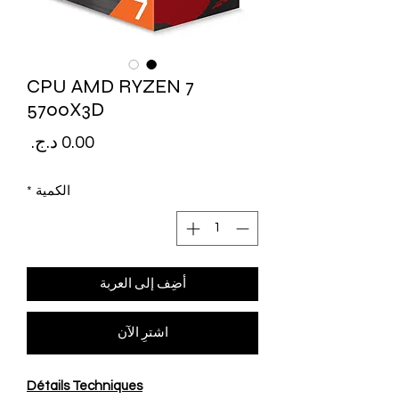
CPU AMD RYZEN 7
5700X3D
السع
الكمية
*
أضِف إلى العربة
اشترِ الآن
Détails Techniques