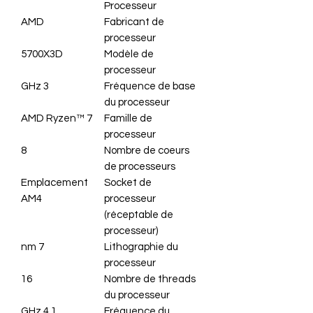
Processeur
AMD
Fabricant de
processeur
5700X3D
Modèle de
processeur
3 GHz
Fréquence de base
du processeur
AMD Ryzen™ 7
Famille de
processeur
8
Nombre de coeurs
de processeurs
Emplacement
Socket de
AM4
processeur
(réceptable de
processeur)
7 nm
Lithographie du
processeur
16
Nombre de threads
du processeur
4,1 GHz
Fréquence du