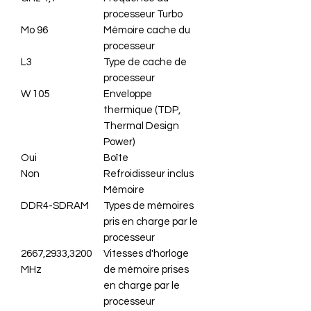
processeur Turbo
96 Mo
Mémoire cache du
processeur
L3
Type de cache de
processeur
105 W
Enveloppe
thermique (TDP,
Thermal Design
Power)
Oui
Boîte
Non
Refroidisseur inclus
Mémoire
DDR4-SDRAM
Types de mémoires
pris en charge par le
processeur
2667,2933,3200
Vitesses d'horloge
MHz
de mémoire prises
en charge par le
processeur