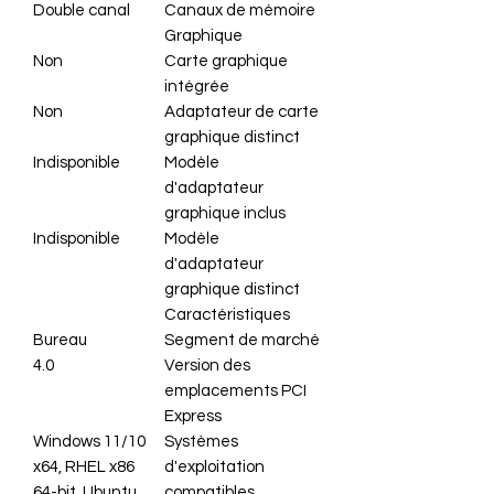
Double canal
Canaux de mémoire
Graphique
Non
Carte graphique
intégrée
Non
Adaptateur de carte
graphique distinct
Indisponible
Modèle
d'adaptateur
graphique inclus
Indisponible
Modèle
d'adaptateur
graphique distinct
Caractéristiques
Bureau
Segment de marché
4.0
Version des
emplacements PCI
Express
Windows 11/10
Systèmes
x64, RHEL x86
d'exploitation
64-bit, Ubuntu
compatibles