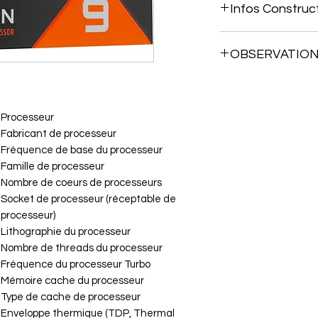
Infos Construc
https://www.amd.co
OBSERVATIO
tops/ryzen/7000-se
EN CONFIGURATIO
Processeur
Fabricant de processeur
Fréquence de base du processeur
Famille de processeur
Nombre de coeurs de processeurs
Socket de processeur (réceptable de
processeur)
Lithographie du processeur
Nombre de threads du processeur
Fréquence du processeur Turbo
Mémoire cache du processeur
Type de cache de processeur
Enveloppe thermique (TDP, Thermal