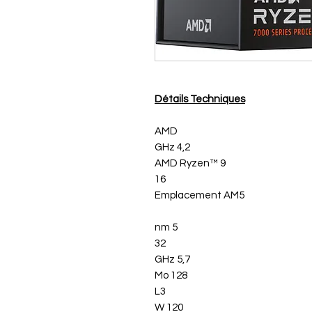
Détails Techniques
AMD
4,2 GHz
AMD Ryzen™ 9
16
Emplacement AM5
5 nm
32
5,7 GHz
128 Mo
L3
120 W