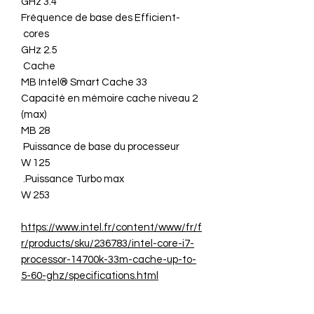
3.4 GHz
Fréquence de base des Efficient-
cores
2.5 GHz
Cache
33 MB Intel® Smart Cache
Capacité en mémoire cache niveau 2
(max)
28 MB
Puissance de base du processeur
125 W
Puissance Turbo max.
253 W
https://www.intel.fr/content/www/fr/f
r/products/sku/236783/intel-core-i7-
processor-14700k-33m-cache-up-to-
5-60-ghz/specifications.html