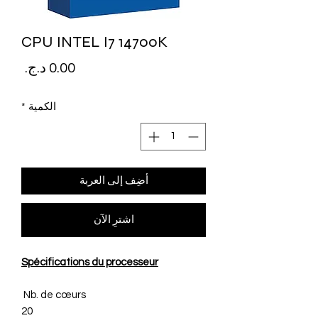
CPU INTEL I7 14700K
السع
الكمية
*
أضِف إلى العربة
اشترِ الآن
Spécifications du processeur
Nb. de cœurs
20