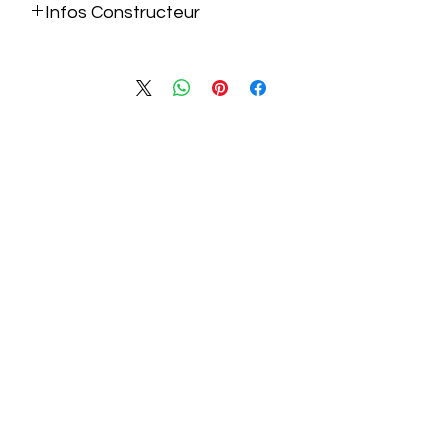
Infos Constructeur
https://www.intel.fr/content/www/fr/f
r/products/sku/236783/intel-core-i7-
processor-14700k-33m-cache-up-to-
5-60-ghz/specifications.html