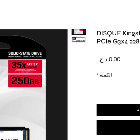
DISQUE Kings
PCIe G3x4 22
السعر
الكمية
*
ة