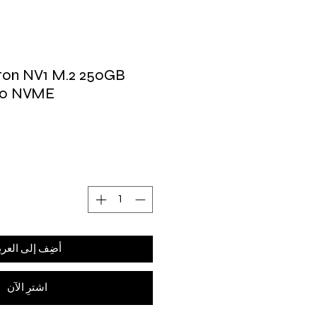
ton NV1 M.2 250GB
80 NVME
أضِف إلى العرب
اشترِ الآن