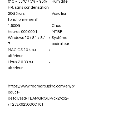
0°C ~ 55°C / 5% ~ 95%
Humidité
HR, sans condensation
20G (hors
Vibration
fonctionnement)
1,500G
Choc
1 000 000 heures
MTBF
Windows 10 / 8.1 / 8 /
Système
7
opérateur
MAC OS 10.4 ou
ultérieur
Linux 2.6.33 ou
ultérieur
https://www.teamgroupinc.com/en/pr
oduct-
detail/ssd/TEAMGROUP/cx2/cx2-
T253X6256G0C101/