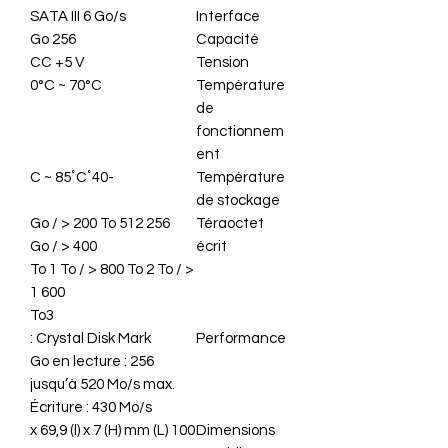
SATA III 6 Go/s
Interface
256 Go
Capacité
CC +5 V
Tension
0°C ~ 70°C
Température
de
fonctionnem
ent
-40˚C ~ 85˚C
Température
de stockage
256 Go / > 200 To 512
Téraoctet
Go / > 400
écrit
To 1 To / > 800 To 2 To / >
1 600
To3
Crystal Disk Mark :
Performance
256 Go en lecture :
jusqu’à 520 Mo/s max.
Écriture : 430 Mo/s
100 (L) x 69,9 (l) x 7 (H) mm
Dimensions