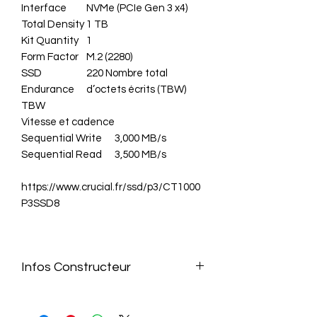
Interface
NVMe (PCIe Gen 3 x4)
Total Density
1 TB
Kit Quantity
1
Form Factor
M.2 (2280)
SSD
220 Nombre total
Endurance
d’octets écrits (TBW)
TBW
Vitesse et cadence
Sequential Write
3,000 MB/s
Sequential Read
3,500 MB/s
https://www.crucial.fr/ssd/p3/CT1000
P3SSD8
Infos Constructeur
https://www.crucial.fr/ssd/p3/CT1000
P3SSD8