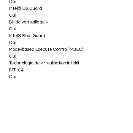
Oui
Intel® OS Guard
Oui
Bit de verrouillage ‡
Oui
Intel® Boot Guard
Oui
Mode-based Execute Control (MBEC)
Oui
Technologie de virtualisation Intel®
(VT-x) ‡
Oui
Technologie de virtualisation Intel®
pour les E/S réparties (VT-d) ‡
Oui
Technologie de virtualisation Intel®
VT-x avec tables de pagination
(Extended Page Tables) ‡
Oui