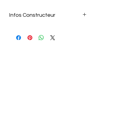
Infos Constructeur
https://nzxt.com/fr-AT/product/h5-
flow-2022