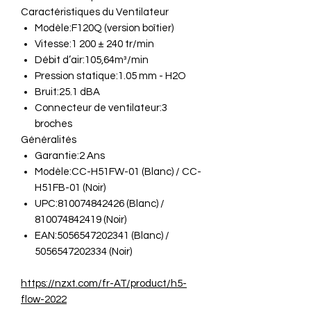
Caractéristiques du Ventilateur
Modèle:F120Q (version boîtier)
Vitesse:1 200 ± 240 tr/min
Débit d’air:105,64m³/min
Pression statique:1.05 mm - H2O
Bruit:25.1 dBA
Connecteur de ventilateur:3
broches
Généralités
Garantie:2 Ans
Modèle:CC-H51FW-01 (Blanc) / CC-
H51FB-01 (Noir)
UPC:810074842426 (Blanc) /
810074842419 (Noir)
EAN:5056547202341 (Blanc) /
5056547202334 (Noir)
https://nzxt.com/fr-AT/product/h5-
flow-2022