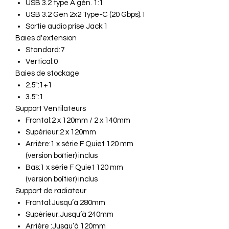
USB 3.2 type A gén. 1:1
USB 3.2 Gen 2x2 Type-C (20 Gbps):1
Sortie audio prise Jack:1
Baies d'extension
Standard:7
Vertical:0
Baies de stockage
2.5":1+1
3.5":1
Support Ventilateurs
Frontal:2 x 120mm / 2 x 140mm
Supérieur:2 x 120mm
Arrière:1 x série F Quiet 120 mm
(version boîtier) inclus
Bas:1 x série F Quiet 120 mm
(version boîtier) inclus
Support de radiateur
Frontal:Jusqu’à 280mm
Supérieur:Jusqu’à 240mm
Arrière :Jusqu’à 120mm