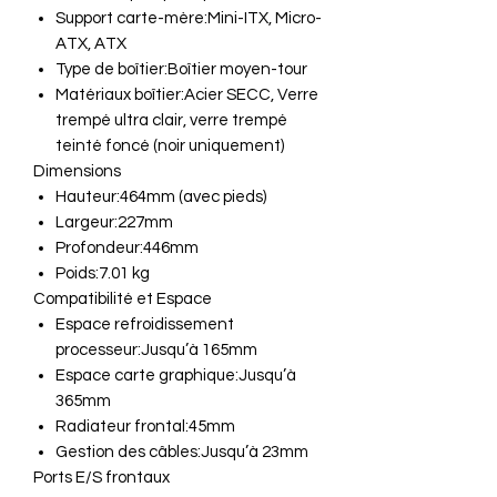
Support carte-mère:Mini-ITX, Micro-
ATX, ATX
Type de boîtier:Boîtier moyen-tour
Matériaux boîtier:Acier SECC, Verre
trempé ultra clair, verre trempé
teinté foncé (noir uniquement)
Dimensions
Hauteur:464mm (avec pieds)
Largeur:227mm
Profondeur:446mm
Poids:7.01 kg
Compatibilité et Espace
Espace refroidissement
processeur:Jusqu’à 165mm
Espace carte graphique:Jusqu’à
365mm
Radiateur frontal:45mm
Gestion des câbles:Jusqu’à 23mm
Ports E/S frontaux