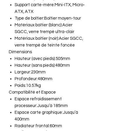
Support carte-mère:Mini-ITX, Micro-
ATX, ATX
Type de boîtier:Boîtier moyen-tour
Matériaux boîtier (blanc):Acier
SGCC, verre trempé ultra-clair
Matériaux boîtier (noir):Acier SGCC,
verre trempé de teinte foncée
Dimensions
Hauteur (avec pieds):505mm
Hauteur (sans pieds):480mm
Largeur:230mm
Profondeur:480mm
Poids:10.57kg
Compatibilité et Espace
Espace refroidissement
processeur:Jusqu’à 185mm
Espace carte graphique:Jusqu’à
400mm
Radiateur frontal:60mm