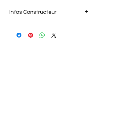
Infos Constructeur
https://nzxt.com/fr-AT/product/h7-
flow-rgb-2023