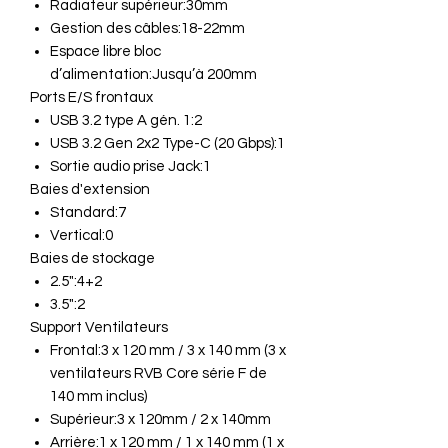
Radiateur supérieur:30mm
Gestion des câbles:18-22mm
Espace libre bloc
d’alimentation:Jusqu’à 200mm
Ports E/S frontaux
USB 3.2 type A gén. 1:2
USB 3.2 Gen 2x2 Type-C (20 Gbps):1
Sortie audio prise Jack:1
Baies d'extension
Standard:7
Vertical:0
Baies de stockage
2.5":4+2
3.5":2
Support Ventilateurs
Frontal:3 x 120 mm / 3 x 140 mm (3 x
ventilateurs RVB Core série F de
140 mm inclus)
Supérieur:3 x 120mm / 2 x 140mm
Arrière:1 x 120 mm / 1 x 140 mm (1 x