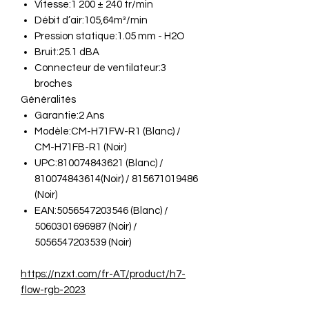
Vitesse:1 200 ± 240 tr/min
Débit d’air:105,64m³/min
Pression statique:1.05 mm - H2O
Bruit:25.1 dBA
Connecteur de ventilateur:3
broches
Généralités
Garantie:2 Ans
Modèle:CM-H71FW-R1 (Blanc) /
CM-H71FB-R1 (Noir)
UPC:810074843621 (Blanc) /
810074843614(Noir) / 815671019486
(Noir)
EAN:5056547203546 (Blanc) /
5060301696987 (Noir) /
5056547203539 (Noir)
https://nzxt.com/fr-AT/product/h7-
flow-rgb-2023