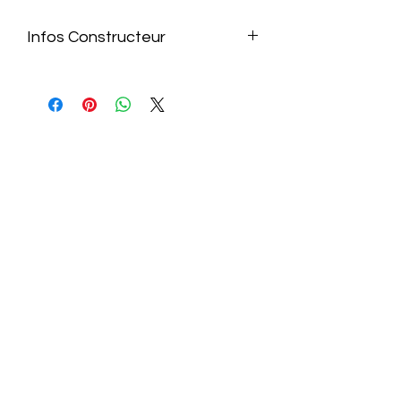
Infos Constructeur
https://www.gigabyte.com/fr/Graphics
-Card/GV-N507TAERO-OC-16GD#kf