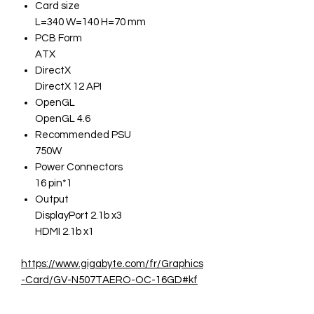
Card size
L=340 W=140 H=70 mm
PCB Form
ATX
DirectX
DirectX 12 API
OpenGL
OpenGL 4.6
Recommended PSU
750W
Power Connectors
16 pin*1
Output
DisplayPort 2.1b x3
HDMI 2.1b x1
https://www.gigabyte.com/fr/Graphics
-Card/GV-N507TAERO-OC-16GD#kf