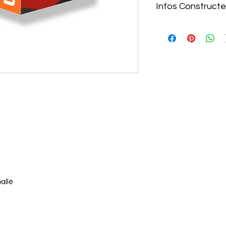
Infos Constructe
https://www.amd.co
ops/ryzen/5000-ser
allé