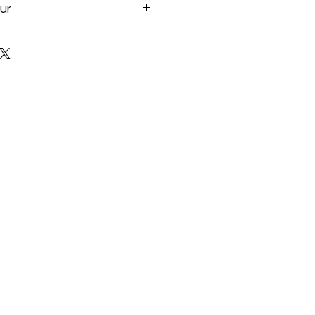
ur
m/fr/products/processors/deskt
ies/amd-ryzen-5-5600x.html