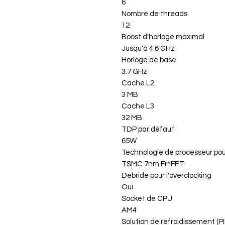
6
Nombre de threads
12
Boost d'horloge maximal
Jusqu'à 4.6 GHz
Horloge de base
3.7 GHz
Cache L2
3 MB
Cache L3
32 MB
TDP par défaut
65W
Technologie de processeur po
TSMC 7nm FinFET
Débridé pour l'overclocking
Oui
Socket de CPU
AM4
Solution de refroidissement (PI