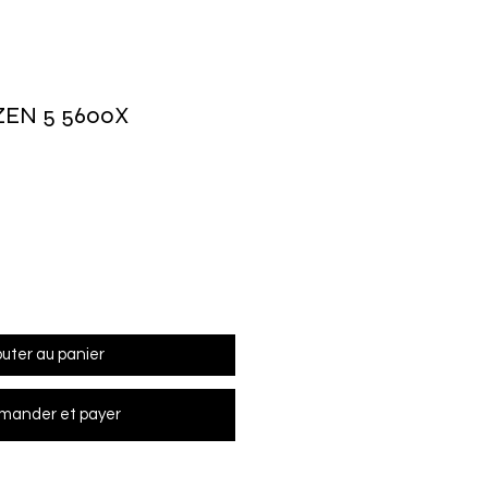
EN 5 5600X
outer au panier
ander et payer